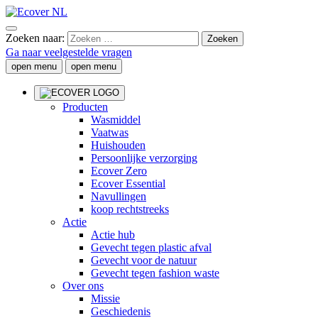
Zoeken naar:
Ga naar veelgestelde vragen
open menu
open menu
Producten
Wasmiddel
Vaatwas
Huishouden
Persoonlijke verzorging
Ecover Zero
Ecover Essential
Navullingen
koop rechtstreeks
Actie
Actie hub
Gevecht tegen plastic afval
Gevecht voor de natuur
Gevecht tegen fashion waste
Over ons
Missie
Geschiedenis