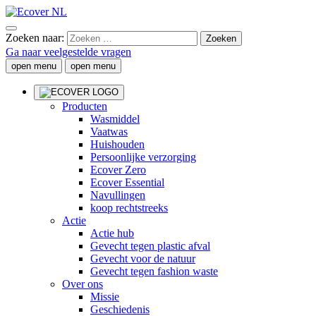
Zoeken naar:
Ga naar veelgestelde vragen
open menu
open menu
Producten
Wasmiddel
Vaatwas
Huishouden
Persoonlijke verzorging
Ecover Zero
Ecover Essential
Navullingen
koop rechtstreeks
Actie
Actie hub
Gevecht tegen plastic afval
Gevecht voor de natuur
Gevecht tegen fashion waste
Over ons
Missie
Geschiedenis