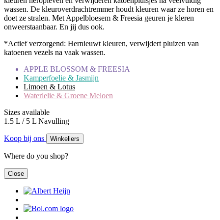
kleuren heropleven én verwijderen katoenpluisjes na veelvuldig
wassen. De kleuroverdrachtremmer houdt kleuren waar ze horen en
doet ze stralen. Met Appelbloesem & Freesia geuren je kleren
onweerstaanbaar. En jij dus ook.
*Actief verzorgend: Hernieuwt kleuren, verwijdert pluizen van
katoenen vezels na vaak wassen.
APPLE BLOSSOM & FREESIA
Kamperfoelie & Jasmijn
Limoen & Lotus
Waterlelie & Groene Meloen
Sizes available
1.5 L / 5 L Navulling
Koop bij ons
Winkeliers
Where do you shop?
Close