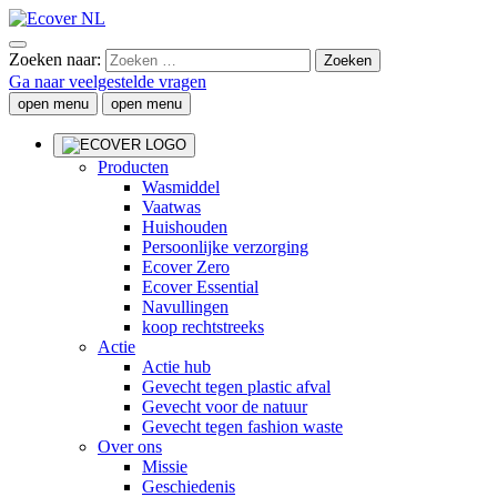
Zoeken naar:
Ga naar veelgestelde vragen
open menu
open menu
Producten
Wasmiddel
Vaatwas
Huishouden
Persoonlijke verzorging
Ecover Zero
Ecover Essential
Navullingen
koop rechtstreeks
Actie
Actie hub
Gevecht tegen plastic afval
Gevecht voor de natuur
Gevecht tegen fashion waste
Over ons
Missie
Geschiedenis