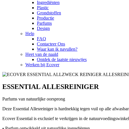
Ingrediënten
Plastic
Grondstoffen
Productie
Parfums
Design
Help
FAQ
Contacteer Ons
Waar kan ik navullen?
Heet van de naald
Ontdek de laatste nieuwtjes
Werken bij Ecover
ESSENTIAL ALLESREINIGER
Parfums van natuurlijke oorsprong
Deze Essential Allesreiniger is hardnekkig tegen vuil op alle afwasba
Ecover Essential is exclusief te verkrijgen in de natuurvoedingswinkel
• Parfum ontwikkeld uit natuurlijke ingrediënten